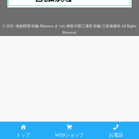
© 2026. 地魚料理 松輪 Matsuwa まつわ 神奈川県三浦市 松輪 江奈漁港内 All Rights
Reserved.
トップ
WEBショップ
お電話